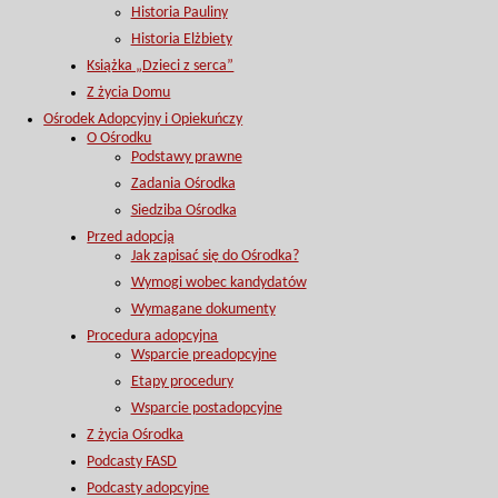
Historia Pauliny
Historia Elżbiety
Książka „Dzieci z serca”
Z życia Domu
Ośrodek Adopcyjny i Opiekuńczy
O Ośrodku
Podstawy prawne
Zadania Ośrodka
Siedziba Ośrodka
Przed adopcją
Jak zapisać się do Ośrodka?
Wymogi wobec kandydatów
Wymagane dokumenty
Procedura adopcyjna
Wsparcie preadopcyjne
Etapy procedury
Wsparcie postadopcyjne
Z życia Ośrodka
Podcasty FASD
Podcasty adopcyjne