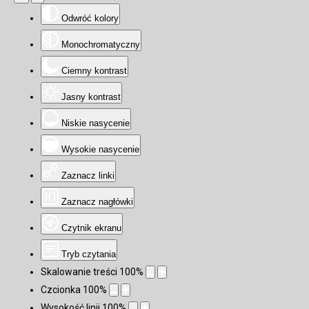
Odwróć kolory
Monochromatyczny
Ciemny kontrast
Jasny kontrast
Niskie nasycenie
Wysokie nasycenie
Zaznacz linki
Zaznacz nagłówki
Czytnik ekranu
Tryb czytania
Skalowanie treści
100
%
Czcionka
100
%
Wysokość linii
100
%