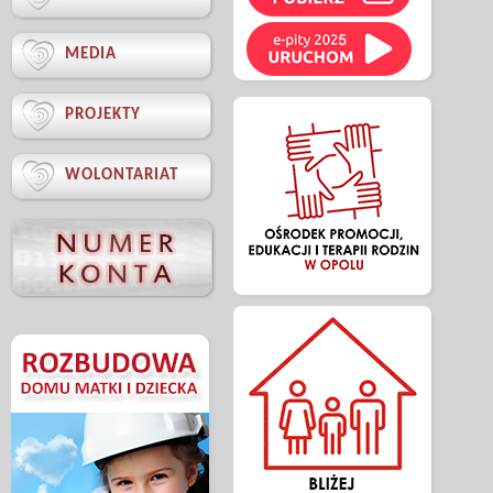

MEDIA

PROJEKTY

WOLONTARIAT