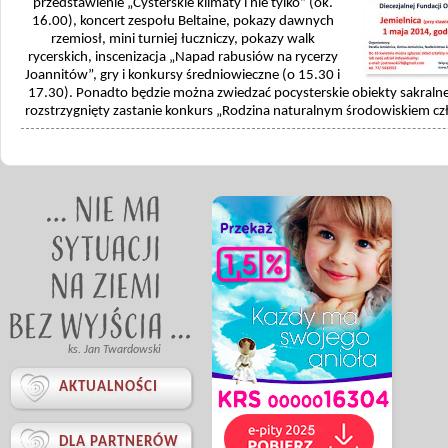
przedstawienie „Cysterskie klimaty i nie tylko” (ok.
16.00), koncert zespołu Beltaine, pokazy dawnych
rzemiosł, mini turniej łuczniczy, pokazy walk
rycerskich, inscenizacja „Napad rabusiów na rycerzy
Joannitów”, gry i konkursy średniowieczne (o 15.30 i
17.30). Ponadto będzie można zwiedzać pocysterskie obiekty sakralne
rozstrzygnięty zastanie konkurs „Rodzina naturalnym środowiskiem cz
ks. Jan Twardowski

AKTUALNOŚCI

DLA PARTNERÓW