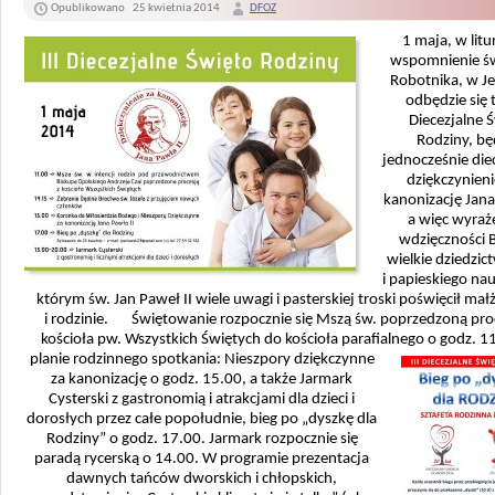
Opublikowano
25 kwietnia 2014
DFOZ
1 maja, w litu
wspomnienie św
Robotnika, w Je
odbędzie się 
Diecezjalne 
Rodziny, b
jednocześnie die
dziękczynien
kanonizację Jana
a więc wyra
wdzięczności 
wielkie dziedzic
i papieskiego na
którym św. Jan Paweł II wiele uwagi i pasterskiej troski poświęcił ma
i rodzinie.
Świętowanie rozpocznie się Mszą św. poprzedzoną proc
kościoła pw. Wszystkich Świętych do kościoła parafialnego o godz. 1
planie rodzinnego spotkania: Nieszpory dziękczynne
za kanonizację o godz. 15.00, a także Jarmark
Cysterski z gastronomią i atrakcjami dla dzieci i
dorosłych przez całe popołudnie, bieg po „dyszkę dla
Rodziny” o godz. 17.00. Jarmark rozpocznie się
paradą rycerską o 14.00. W programie prezentacja
dawnych tańców dworskich i chłopskich,