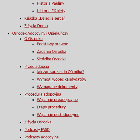
Historia Pauliny
Historia Elżbiety
Książka „Dzieci z serca”
Z życia Domu
Ośrodek Adopcyjny i Opiekuńczy
O Ośrodku
Podstawy prawne
Zadania Ośrodka
Siedziba Ośrodka
Przed adopcją
Jak zapisać się do Ośrodka?
Wymogi wobec kandydatów
Wymagane dokumenty
Procedura adopcyjna
Wsparcie preadopcyjne
Etapy procedury
Wsparcie postadopcyjne
Z życia Ośrodka
Podcasty FASD
Podcasty adopcyjne