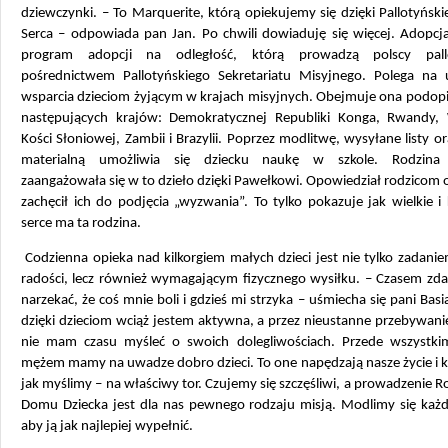
dziewczynki. – To Marquerite, którą opiekujemy się dzięki Pallotyński
Serca – odpowiada pan Jan. Po chwili dowiaduję się więcej. Adopcja
program adopcji na odległość, którą prowadzą polscy pall
pośrednictwem Pallotyńskiego Sekretariatu Misyjnego. Polega na u
wsparcia dzieciom żyjącym w krajach misyjnych. Obejmuje ona podopi
następujących krajów: Demokratycznej Republiki Konga, Rwandy,
Kości Słoniowej, Zambii i Brazylii. Poprzez modlitwę, wysyłane listy 
materialną umożliwia się dziecku naukę w szkole. Rodzina
zaangażowała się w to dzieło dzięki Pawełkowi. Opowiedział rodzicom o t
zachęcił ich do podjęcia „wyzwania”. To tylko pokazuje jak wielkie i
serce ma ta rodzina.
Codzienna opieka nad kilkorgiem małych dzieci jest nie tylko zadan
radości, lecz również wymagającym fizycznego wysiłku. – Czasem zda
narzekać, że coś mnie boli i gdzieś mi strzyka – uśmiecha się pani Basia
dzięki dzieciom wciąż jestem aktywna, a przez nieustanne przebywan
nie mam czasu myśleć o swoich dolegliwościach. Przede wszystki
mężem mamy na uwadze dobro dzieci. To one napędzają nasze życie i ki
jak myślimy – na właściwy tor. Czujemy się szczęśliwi, a prowadzenie 
Domu Dziecka jest dla nas pewnego rodzaju misją. Modlimy się każd
aby ją jak najlepiej wypełnić.