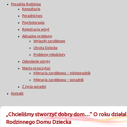
Poradnia Rodzinna
Konsultacje
Poradnictwo
Psychoterapia
Rejestracja wizyt
Aktualne problemy
Wyjazdy zarobkowe
Utrata Dziecka
Problemy młodzieży
Odwołanie wizyty
Warto przeczytać
Migracja zarobkowa – miniporadnik
Migracja zarobkowa – poradnik
Z życia poradni
Kontakt
„Chcieliśmy stworzyć dobry dom…” O roku działal
Rodzinnego Domu Dziecka