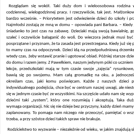
Rozglądam się wokół. Taki duży dom i wieloosobowa rodzina 
codziennej, wielogodzinnej pracy. I rzeczywiście, tak jest. Małżonko
bardzo wcześnie. – Priorytetem jest odwiezienie dzieci do szkoły i pr
Najmłodsi zostają ze mną w domu – opowiada pani Barbara. – Kiedy 
śniadanko to jest czas na zabawę. Dzieciaki mają swoją bawialnię, 
szaleć i oczywiście bałaganić do woli. Do wieczora jednak musi być
posprzątane i przyznam, że ta zasada jest przestrzegana. Kiedy już si
to mamy czas na odpoczynek. Dzieci idą na przedpołudniową drzemk
wtedy czas, żeby wstawić pranie i ugotować obiad. Później starsze dzie
do domu i razem jemy. Z Pawełkiem, naszym jedynym póki co uczniem
lekcje, przedszkolaki mają w tym czasie swoje „zajęcia” rysunkowe
bawią się po swojemu. Mam całą gromadkę na oku, a jednocześ
określam czas, jaki komu poświęcam. Każde z naszych dzieci p
indywidualnego podejścia, chce być w centrum naszej uwagi, ale niest
się w jednym czasie być ze wszystkimi. Na szczęście udało nam się wy
dziećmi taki „system”, który one rozumieją i akceptują. Taka duż
wymaga organizacji. Nic się nie dzieje bez przyczyny, każdy dzień mamy
zaplanowany. To pomaga nam niczego nie przeoczyć, pamiętać o wsz
trzeba, a przy szóstce dzieci takich spraw nie brakuje.
Rodzicielstwo to wyzwanie – niezależnie od wieku, w jakim znajdują si