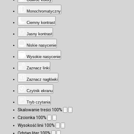
Monochromatyczny
Ciemny kontrast
Jasny kontrast
Niskie nasycenie
Wysokie nasycenie
Zaznacz linki
Zaznacz nagłówki
Czytnik ekranu
Tryb czytania
Skalowanie treści
100
%
Czcionka
100
%
Wysokość linii
100
%
Odstęp liter
100
%