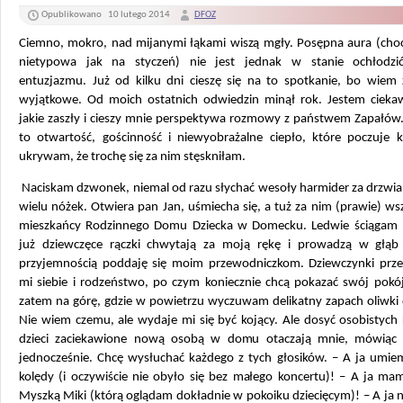
Opublikowano
10 lutego 2014
DFOZ
Ciemno, mokro, nad mijanymi łąkami wiszą mgły. Posępna aura (choć
nietypowa jak na styczeń) nie jest jednak w stanie ochłodz
entuzjazmu. Już od kilku dni cieszę się na to spotkanie, bo wiem 
wyjątkowe. Od moich ostatnich odwiedzin minął rok. Jestem cieka
jakie zaszły i cieszy mnie perspektywa rozmowy z państwem Zapałów
to otwartość, gościnność i niewyobrażalne ciepło, które poczuje k
ukrywam, że trochę się za nim stęskniłam.
Naciskam dzwonek, niemal od razu słychać wesoły harmider za drzwia
wielu nóżek. Otwiera pan Jan, uśmiecha się, a tuż za nim (prawie) ws
mieszkańcy Rodzinnego Domu Dziecka w Domecku. Ledwie ściągam p
już dziewczęce rączki chwytają za moją rękę i prowadzą w głą
przyjemnością poddaję się moim przewodniczkom. Dziewczynki prze
mi siebie i rodzeństwo, po czym koniecznie chcą pokazać swój pokój
zatem na górę, gdzie w powietrzu wyczuwam delikatny zapach oliwki d
Nie wiem czemu, ale wydaje mi się być kojący. Ale dosyć osobistych r
dzieci zaciekawione nową osobą w domu otaczają mnie, mówiąc
jednocześnie. Chcę wysłuchać każdego z tych głosików. – A ja umie
kolędy (i oczywiście nie obyło się bez małego koncertu)! – A ja ma
Myszką Miki (którą oglądam dokładnie w pokoiku dziecięcym)! – A ja