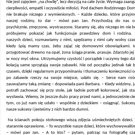
Nie jest zajęciem „na chwilę”, lecz decyzją na całe życie. Wymaga zaan
cierpliwości, empatii i oczywiście miłości. Pod dachem Rodzinnego Do
nie brakuje niczego z wymienionych. – Każde dziecko, które przyj
naszej rodziny, to dar – mówi pan Jan. Przychodzą do nas o
psychicznie, zmęczone, wystraszone. Staramy się, aby niczego im nie 
próbujemy pokazać jak funkcjonuje prawdziwy dom i rodzina.
naszych dzieci, rozmawiamy z nimi, spędzamy z nimi cały wolny czas
kiedy śpią mamy czas, żeby zająć się domowymi obowiązkami. 
przygotować drewno na opał, żona ściąga pranie, prasuje. Zdarzyło jej
w nocy myć okna. Utrzymujemy czystość i porządek i uczymy tego dzi
kolacją same sprzątają swoje zabawki. Nie od początku jednak tak b
czasem, dzięki regularnym przypominaniu i tłumaczeniu konieczności 
po zabawie rzeczy na swoje miejsce, udało się. – Serce nam rośn
zauważamy taką zmianę – dopowiada pani Barbara. – Kiedy widzimy, j
potrafi zachować się przy stole, jak ładnie potrafi kolorować, jak sta
wysławia. Wiemy, że jeszcze dużo pracy przed nami, a jednocześnie ci
tym, co już nam się udało – wspólnie z dzieckiem – osiągnąć. Sukcesy
nasze sukcesy i jesteśmy z nich bardzo dumni.
Na ścianach pokoju stołowego wiszą zdjęcia uśmiechniętych dzieci. 
starannie oprawione. – To wszystkie nasze dzieci, które wychowywaliś
– mówi pan Jan. – A to kto? – pytam, patrząc na fotografię cza