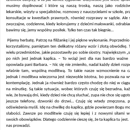
musimy dopilnować i które są naszą troską, naszą jako rodziców
lekarskie, wizyty u specjalistów, rozmowy z nauczycielami w szkole, pr
konsultacje w kwestiach prawnych, również rozprawy w sądzie. Ale s
zwyczajne, codzienne, kiedy kolorujemy z dziećmi malowanki, odrabia
bawimy się, jemy wspólny posiłek. Tylko ten czas tak biegnie…
Pijemy herbatę. Patrzę na filiżankę i jej piękne wykonanie. Poprzednio 
korzystaliśmy, pamiętam ten delikatny różany wzór i złotą obwódkę. 
wielu przedmiotów, jakie pozostawiły po sobie siostry. Największym 
po nich jest jednak kaplica. – To wciąż jest dla nas bardzo ważne 
opowiada pani Barbara. – Nic się nie zmieniło, nadal każdy dzień ro
właśnie tam, wspólną modlitwą. To takie nasze wzmocnienie na ca
jednak i modlitwa wieczorna jest niezwykle istotna, bo pozwala na wy
kontemplację. Jednak ja również bardzo często chodzę do niej w ciągu
na minutkę. Są takie sytuacje, wobec których czuję się bezradna, k
wie, że bywają dni, kiedy dzieci nie chcą słuchać, zupa nie chce się ugot
jeszcze telefony, dzwonki do drzwi… Czuję się wtedy zmęczona, p
odświeżenia myśli. Idę na chwilkę do kaplicy, gdzie powierzam Bogu moj
słabości. Zawsze po modlitwie czuję się lepiej i z nowymi siłami 
swoich obowiązków. Dlatego codziennie cieszę się, że ta kaplica tu jest.
nas prowadzi.