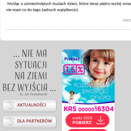
Myśląc o uśmiechniętych buziach dzieci, które teraz piętro wyżej smac
nie mam co do tego żadnych wątpliwości.
Sand
ks. Jan Twardowski

AKTUALNOŚCI

DLA PARTNERÓW