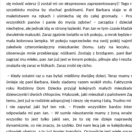
się mówić wiersz (i został mi on ekspresowo zaprezentowany)! Tego 
szczebiotu można by słuchać godzinami. Pani Barbara staje w d
maleństwem na rękach i uśmiecha się do całej gromady. – Pro
wszystkich panów i panie do mycia zębów! – zarządza i dzieciak
niechętne, ale jednak idą w stronę łazienki. Pan Jan w tym czasie kładzi
dwuletnie maluszki. Zaraz zgaśnie światło w ich pokoju, a mrok będzie 
mała kolorowa lampka. W pokoju naprzeciwko ma swój pokój najmł
zaledwie czteromiesięczny mieszkaniec Domu. Leży na kocyku,
obserwuje mnie przebierając nóżkami. Zostaję z brzdącem, pani Barb
zagrzać mu mleko, pan Jan już jest w innym pokoju, pilnuje aby i reszt
znalazła się zaraz w łóżkach. Zaraz zrobi się cicho.
– Kiedy ostatni raz u nas byłaś mieliśmy dwójkę dzieci. Teraz mamy 
śmieje się pani Barbara, kiedy siadamy razem wokół stołu. Faktyczni
roku Rodzinny Dom Dziecka przyjął kolejnych małych mieszkań
dziewczynki i dwóch chłopców. Maluszek, jaki mieszkał z państwem Z
temu, jest już w rodzinie adopcyjnej i cieszy się mamą i tatą. Trudno mi 
i nie zapytać jaki był ten rok. – Przede wszystkim bardzo int
odpowiada mi pan Jan. – W sumie nieustannie mamy z żoną wrażen
wszystko to jest tylko jakiś sen, że to się nie dzieje naprawd
dynamicznie, co nie znaczy, że szybko. Dni nam lecą jak w kalejdoskopi
człowiek obejrzy, a tu już koniec tygodnia. Oczywiście jest wiele spra