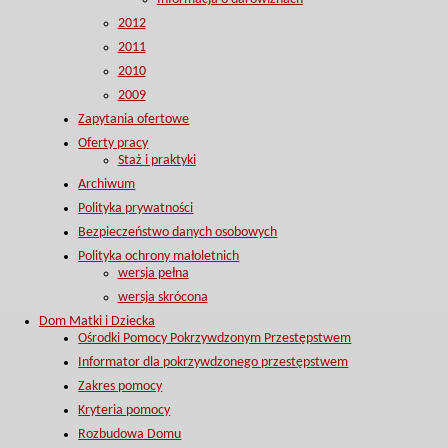
2012
2011
2010
2009
Zapytania ofertowe
Oferty pracy
Staż i praktyki
Archiwum
Polityka prywatności
Bezpieczeństwo danych osobowych
Polityka ochrony małoletnich
wersja pełna
wersja skrócona
Dom Matki i Dziecka
Ośrodki Pomocy Pokrzywdzonym Przestępstwem
Informator dla pokrzywdzonego przestępstwem
Zakres pomocy
Kryteria pomocy
Rozbudowa Domu