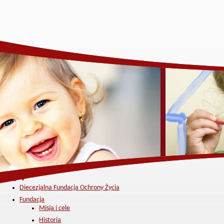
Menu ▼
Diecezjalna Fundacja Ochrony Życia
Fundacja
Misja i cele
Historia