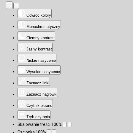
Odwróć kolory
Monochromatyczny
Ciemny kontrast
Jasny kontrast
Niskie nasycenie
Wysokie nasycenie
Zaznacz linki
Zaznacz nagłówki
Czytnik ekranu
Tryb czytania
Skalowanie treści
100
%
Czcionka
100
%