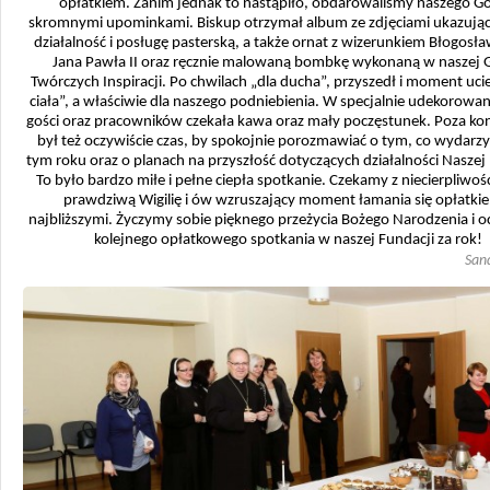
opłatkiem. Zanim jednak to nastąpiło, obdarowaliśmy naszego Go
skromnymi upominkami. Biskup otrzymał album ze zdjęciami ukazują
działalność i posługę pasterską, a także ornat z wizerunkiem Błogosł
Jana Pawła II oraz ręcznie malowaną bombkę wykonaną w naszej Ga
Twórczych Inspiracji. Po chwilach „dla ducha”, przyszedł i moment uci
ciała”, a właściwie dla naszego podniebienia. W specjalnie udekorowane
gości oraz pracowników czekała kawa oraz mały poczęstunek. Poza k
był też oczywiście czas, by spokojnie porozmawiać o tym, co wydarzy
tym roku oraz o planach na przyszłość dotyczących działalności Naszej
To było bardzo miłe i pełne ciepła spotkanie. Czekamy z niecierpliwośc
prawdziwą Wigilię i ów wzruszający moment łamania się opłatki
najbliższymi. Życzymy sobie pięknego przeżycia Bożego Narodzenia i o
kolejnego opłatkowego spotkania w naszej Fundacji za rok!
San