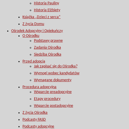
Historia Pauliny
Historia Elżbiety
Książka „Dzieci z serca”
Z życia Domu
Ośrodek Adopcyjny i Opiekuńczy
O Ośrodku
Podstawy prawne
Zadania Ośrodka
Siedziba Ośrodka
Przed adopcją
Jak zapisać się do Ośrodka?
Wymogi wobec kandydatów
Wymagane dokumenty
Procedura adopcyjna
Wsparcie preadopcyjne
Etapy procedury
Wsparcie postadopcyjne
Z życia Ośrodka
Podcasty FASD
Podcasty adopcyjne