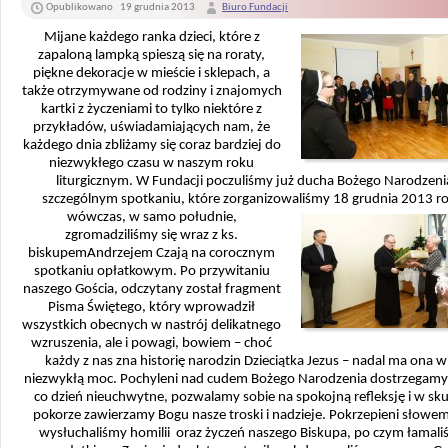
Opublikowano
19 grudnia 2013
Biuro Fundacji
Mijane każdego ranka dzieci, które z
zapaloną lampką spieszą się na roraty,
piękne dekoracje w mieście i sklepach, a
także otrzymywane od rodziny i znajomych
kartki z życzeniami to tylko niektóre z
przykładów, uświadamiających nam, że
każdego dnia zbliżamy się coraz bardziej do
niezwykłego czasu w naszym roku
liturgicznym. W Fundacji poczuliśmy już ducha Bożego Narodzeni
szczególnym spotkaniu, które zorganizowaliśmy 18 grudnia 2013 r
wówczas, w samo południe,
zgromadziliśmy się wraz z ks.
biskupemAndrzejem Czają na corocznym
spotkaniu opłatkowym. Po przywitaniu
naszego Gościa, odczytany został fragment
Pisma Świętego, który wprowadził
wszystkich obecnych w nastrój delikatnego
wzruszenia, ale i powagi, bowiem – choć
każdy z nas zna historię narodzin Dzieciątka Jezus – nadal ma ona w
niezwykłą moc.
Pochyleni nad cudem Bożego Narodzenia dostrzegamy 
co dzień nieuchwytne, pozwalamy sobie na spokojną refleksję i w sku
pokorze zawierzamy Bogu nasze troski i nadzieje. Pokrzepieni słow
wysłuchaliśmy homilii
oraz życzeń naszego Biskupa, po czym łamali