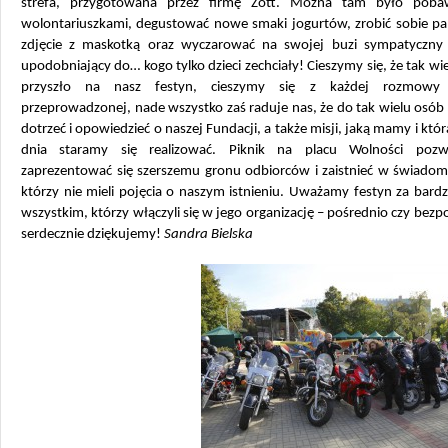
strefa, przygotowana przez firmę Zott. Można tam było poba
wolontariuszkami, degustować nowe smaki jogurtów, zrobić sobie p
zdjęcie z maskotką oraz wyczarować na swojej buzi sympatyczny
upodobniający do… kogo tylko dzieci zechciały! Cieszymy się, że tak wi
przyszło na nasz festyn, cieszymy się z każdej rozmow
przeprowadzonej, nade wszystko zaś raduje nas, że do tak wielu osó
dotrzeć i opowiedzieć o naszej Fundacji, a także misji, jaką mamy i któ
dnia staramy się realizować. Piknik na placu Wolności pozw
zaprezentować się szerszemu gronu odbiorców i zaistnieć w świadomo
którzy nie mieli pojęcia o naszym istnieniu. Uważamy festyn za bard
wszystkim, którzy włączyli się w jego organizację – pośrednio czy bezp
serdecznie dziękujemy!
Sandra Bielska