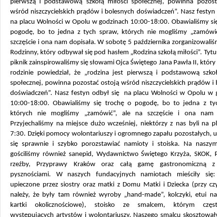
pierwszą i podstawową szkołą miłości społecznej, powinna pozost
wśród niszczycielskich prądów i bolesnych doświadczeń”. Nasz festyn
na placu Wolności w Opolu w godzinach 10:00-18:00. Obawialiśmy się
pogodę, bo to jedna z tych spraw, których nie mogliśmy „zamówić
szczęście i ona nam dopisała. W sobotę 5 października zorganizowali
Rodzinny, który odbywał się pod hasłem „Rodzina szkołą miłości”. Tytu
piknik zainspirowaliśmy się słowami Ojca Świętego Jana Pawła II, któr
rodzinie powiedział, że „rodzina jest pierwszą i podstawową szkoł
społecznej, powinna pozostać ostoją wśród niszczycielskich prądów i
doświadczeń”. Nasz festyn odbył się na placu Wolności w Opolu w 
10:00-18:00. Obawialiśmy się trochę o pogodę, bo to jedna z ty
których nie mogliśmy „zamówić”, ale na szczęście i ona nam 
Przyjechaliśmy na miejsce dużo wcześniej, niektórzy z nas byli na p
7:30. Dzięki pomocy wolontariuszy i ogromnego zapału pozostałych, 
się sprawnie i szybko porozstawiać namioty i stoiska. Na naszym
gościliśmy również sanepid, Wydawnictwo Świętego Krzyża, SKOK, 
rzeźby, Przyprawy Kraków oraz całą gamę gastronomiczną z
pysznościami. W naszych fundacyjnych namiotach mieściły się:
upieczone przez siostry oraz matki z Domu Matki i Dziecka (przy c
należy, że były tam również wyroby „hand-made”, kolczyki, etui na 
kartki okolicznościowe), stoisko ze smalcem, którym częst
występujących artystów i wolontariuszy. Naszego smalcu skosztowały