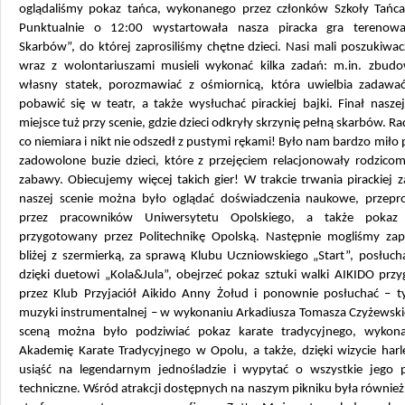
oglądaliśmy pokaz tańca, wykonanego przez członków Szkoły Tańca
Punktualnie o 12:00 wystartowała nasza piracka gra terenow
Skarbów”, do której zaprosiliśmy chętne dzieci. Nasi mali poszukiwa
wraz z wolontariuszami musieli wykonać kilka zadań: m.in. zbud
własny statek, porozmawiać z ośmiornicą, która uwielbia zadawać
pobawić się w teatr, a także wysłuchać pirackiej bajki. Finał nasze
miejsce tuż przy scenie, gdzie dzieci odkryły skrzynię pełną skarbów. Ra
co niemiara i nikt nie odszedł z pustymi rękami! Było nam bardzo miło 
zadowolone buzie dzieci, które z przejęciem relacjonowały rodzicom
zabawy. Obiecujemy więcej takich gier! W trakcie trwania pirackiej
naszej scenie można było oglądać doświadczenia naukowe, przep
przez pracowników Uniwersytetu Opolskiego, a także pokaz
przygotowany przez Politechnikę Opolską. Następnie mogliśmy zap
bliżej z szermierką, za sprawą Klubu Uczniowskiego „Start”, posłuc
dzięki duetowi „Kola&Jula”, obejrzeć pokaz sztuki walki AIKIDO prz
przez Klub Przyjaciół Aikido Anny Żołud i ponownie posłuchać – 
muzyki instrumentalnej – w wykonaniu Arkadiusza Tomasza Czyżewski
sceną można było podziwiać pokaz karate tradycyjnego, wykon
Akademię Karate Tradycyjnego w Opolu, a także, dzięki wizycie har
usiąść na legendarnym jednośladzie i wypytać o wszystkie jego 
techniczne. Wśród atrakcji dostępnych na naszym pikniku była również