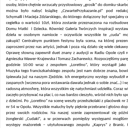
osoby, które chętnie wrzucały przysłowiowy „grosik” do domku-skarbo
można było nabyć książkę „CzwartePrzykazanie.pl” pod redak
Schymalli i Macieja Zdziarskiego, do którego dołączony był specjalny ce
cegiełka o wartości 10zł, która zostanie przeznaczona na rozbudow
Domu Matki i Dziecka. Również Galeria Twórczych Inspiracji wystaw
dzieła w osobnym namiocie – oczywiście wszystkie te „cuda” m
zakupić! Centralnym punktem festynu była scena, na której prezent
zaproszeni przez nas artyści, jednak i poza nią działo się wiele ciekawy
Oprawę słowną zapewnił duet znany z audycji w Radiu Opole czyli r
Agnieszka Wawer-Krajewska i Tomasz Zacharewicz. Rozpoczęliśmy parę
godzinie 10:00 wraz z zespołem „Loretino”, który wystąpił jako 
Muzyka tego franciszkańskiego zespołu jest nam dobrze znana, bow
śpiewała już na naszym Zjeździe. Ich energetyczny występ wybudził 
zaspanych (wczesna pora wstawania dawała jednak o sobie znać…) i w
radosną atmosferę, która wszystkim się natychmiast udzieliła. Coraz w
zaczęło przybywać na plac i, co nas bardzo cieszyło, wśród nich było sp
z dziećmi. Po „Loretino” na scenę weszły przedszkolaki z placówek nr 3
nr 54 w Opolu. Wszystkie maluchy były pięknie przebrane i głośno d
przez swoich rodziców. Na naszej scenie zaprezentował się późni
żonglerski „Cudaki”, a w przerwach pomiędzy występami mogliśm
występy mażoretek – utytułowanego zespołu „Kaprys” z Branic. 