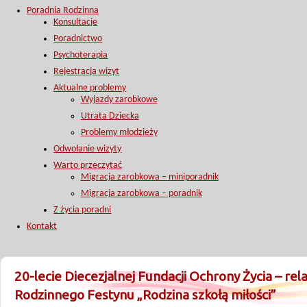
Poradnia Rodzinna
Konsultacje
Poradnictwo
Psychoterapia
Rejestracja wizyt
Aktualne problemy
Wyjazdy zarobkowe
Utrata Dziecka
Problemy młodzieży
Odwołanie wizyty
Warto przeczytać
Migracja zarobkowa – miniporadnik
Migracja zarobkowa – poradnik
Z życia poradni
Kontakt
20-lecie Diecezjalnej Fundacji Ochrony Życia – rela
Rodzinnego Festynu „Rodzina szkołą miłości”