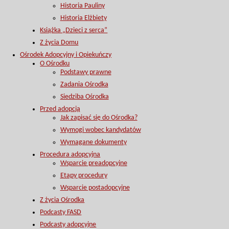
Historia Pauliny
Historia Elżbiety
Książka „Dzieci z serca”
Z życia Domu
Ośrodek Adopcyjny i Opiekuńczy
O Ośrodku
Podstawy prawne
Zadania Ośrodka
Siedziba Ośrodka
Przed adopcją
Jak zapisać się do Ośrodka?
Wymogi wobec kandydatów
Wymagane dokumenty
Procedura adopcyjna
Wsparcie preadopcyjne
Etapy procedury
Wsparcie postadopcyjne
Z życia Ośrodka
Podcasty FASD
Podcasty adopcyjne