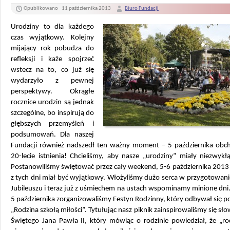
Opublikowano
11 października 2013
Biuro Fundacji
Urodziny to dla każdego
czas wyjątkowy. Kolejny
mijający rok pobudza do
refleksji i każe spojrzeć
wstecz na to, co już się
wydarzyło z pewnej
perspektywy. Okrągłe
rocznice urodzin są jednak
szczególne, bo inspirują do
głębszych przemyśleń i
podsumowań. Dla naszej
Fundacji również nadszedł ten ważny moment – 5 października obch
20-lecie istnienia! Chcieliśmy, aby nasze „urodziny” miały niezwyk
Postanowiliśmy świętować przez cały weekend, 5-6 października 2013 
z tych dni miał być wyjątkowy. Włożyliśmy dużo serca w przygotowan
Jubileuszu i teraz już z uśmiechem na ustach wspominamy minione dni.
5 października zorganizowaliśmy Festyn Rodzinny, który odbywał się 
„Rodzina szkołą miłości”. Tytułując nasz piknik zainspirowaliśmy się sł
Świętego Jana Pawła II, który mówiąc o rodzinie powiedział, że „ro