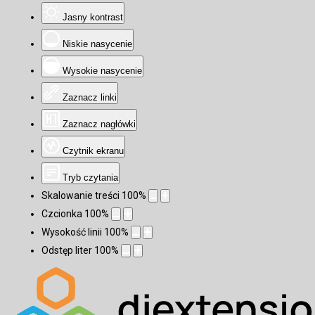
Jasny kontrast
Niskie nasycenie
Wysokie nasycenie
Zaznacz linki
Zaznacz nagłówki
Czytnik ekranu
Tryb czytania
Skalowanie treści
100
%
Czcionka
100
%
Wysokość linii
100
%
Odstęp liter
100
%