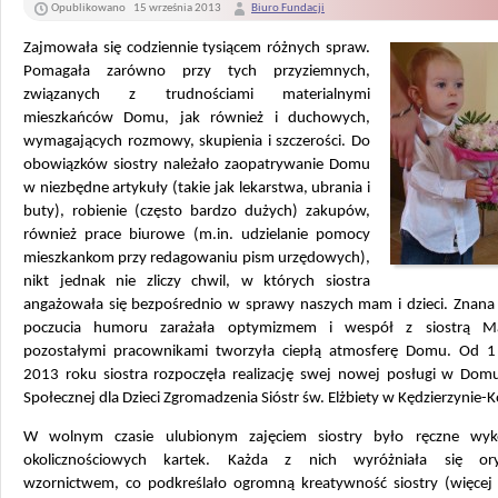
Opublikowano
15 września 2013
Biuro Fundacji
Z
ajmowała się codziennie tysiącem różnych spraw.
Pomagała zarówno przy tych przyziemnych,
związanych z trudnościami materialnymi
mieszkańców Domu, jak również i duchowych,
wymaga
jących rozmowy, skupienia i szczerości. Do
obowiązków siostry należało zaopatrywanie Domu
w niezbędne artykuły (takie jak lekarstwa, ubrania i
buty), robienie (często bardzo dużych) zakupów,
również prace biurowe (m.in. udzielanie pomocy
mieszkankom przy redagowaniu pism urzędowych),
nikt jednak nie zliczy chwil, w których siostra
angażowała się bezpośrednio w sprawy naszych mam i dzieci. Znana
poczucia humoru zarażała optymizmem i wespół z siostrą Ma
pozostałymi pracownikami tworzyła ciepłą atmosferę Domu. Od 1
2013 roku siostra rozpoczęła realizację swej nowej posługi w Do
Społecznej dla Dzieci Zgromadzenia Sióstr św. Elżbiety w Kędzierzynie-K
W wolnym czasie ulubionym zajęciem siostry było ręczne wyk
okolicznościowych kartek. Każda z nich wyróżniała się ory
wzornictwem, co podkreślało ogromną kreatywność siostry (więcej