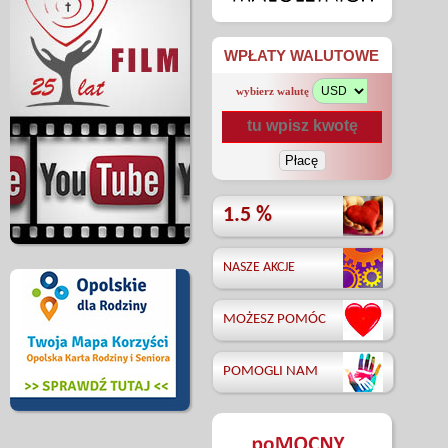
WPŁATY WALUTOWE
wybierz walutę
1.5 %
NASZE AKCJE
MOŻESZ POMÓC
POMOGLI NAM