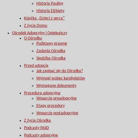
Historia Pauliny
Historia Elżbiety
Książka „Dzieci z serca”
Z życia Domu
Ośrodek Adopcyjny i Opiekuńczy
O Ośrodku
Podstawy prawne
Zadania Ośrodka
Siedziba Ośrodka
Przed adopcją
Jak zapisać się do Ośrodka?
Wymogi wobec kandydatów
Wymagane dokumenty
Procedura adopcyjna
Wsparcie preadopcyjne
Etapy procedury
Wsparcie postadopcyjne
Z życia Ośrodka
Podcasty FASD
Podcasty adopcyjne