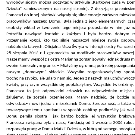
wyrobów siostry można poczytać w artykule „Kartkowe cuda w Dom
Dziecka” zamieszczonym na naszej stronie). Z decyzją o przeniesien
Francesci do innej placówki wiązały się silne emocje zarówno mieszka
pracowników naszego Domu. Była jedną z jego elementarnych cząst
osobisty wkład w tworzenie tego miejsca pozostanie w nim już n
Potrafiła nawiązać kontakt z każdym i była bardzo dobrym r
Pożegnanie kogoś, kto tak silnie naznaczył miejsce swoją osobow
należało do łatwych. Oficjalna Msza Święta w intencji siostry Francesci 
28 sierpnia 2013 r. i zgromadziła na modlitwie pracowników naszej 
Nasze mamy wespół z siostrą Marianną zorganizowały jednak drugą ms
swoim kameralnym gronie. – Miałyśmy ogromną potrzebę pożegnania 
naszym „domowym” składzie. Wszystko zorganizowałyśmy sponta
trochę na szybko, ale udało nam się. Jeden z naszych maluchów wręczy
kwiaty, przy czym wszystkie się popłakałyśmy. Wszystkie twierdzimy, 
Francesca to jest odpowiedni człowiek na odpowiednim miejscu
żałujemy, że została przeniesiona. Mamy nadzieję, że będzie n
odwiedzać– mówi jedna z mieszkanek Domu. Serdeczność, a także w
towarzyszące temu spotkaniu w sposób dobitny podkreśliły jak waż
Domu pełniła siostra i jak bardzo będzie jej wszystkim brakować
Francesca związana była z naszą Fundacją od 1 września 2006 roku.
rozpoczęła pracę w Domu Matki i Dziecka, w którą od samego początk