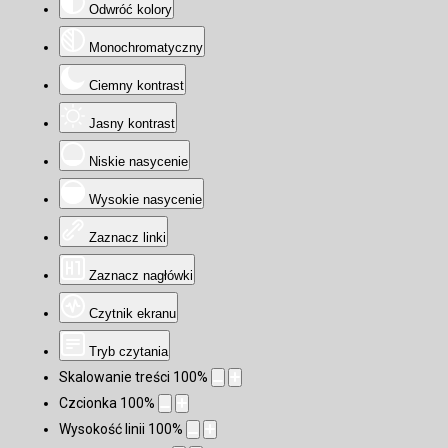
Odwróć kolory
Monochromatyczny
Ciemny kontrast
Jasny kontrast
Niskie nasycenie
Wysokie nasycenie
Zaznacz linki
Zaznacz nagłówki
Czytnik ekranu
Tryb czytania
Skalowanie treści
100
%
Czcionka
100
%
Wysokość linii
100
%