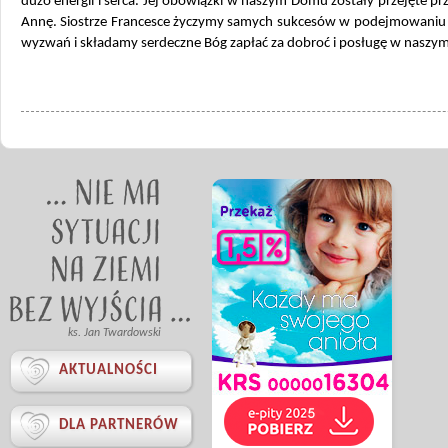
dużo energii i serca. Jej obowiązki w naszym Domu zostały przejęte prz
Annę. Siostrze Francesce życzymy samych sukcesów w podejmowaniu 
wyzwań i składamy serdeczne Bóg zapłać za dobroć i posługę w nasz
ks. Jan Twardowski

AKTUALNOŚCI

DLA PARTNERÓW