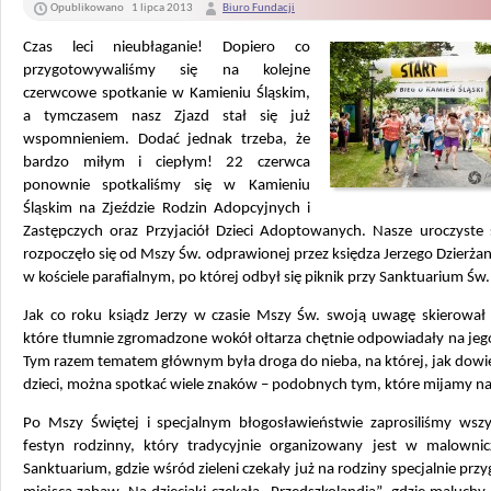
Opublikowano
1 lipca 2013
Biuro Fundacji
Czas leci nieubłaganie! Dopiero co
przygotowywaliśmy się na kolejne
czerwcowe spotkanie w Kamieniu Śląskim,
a tymczasem nasz Zjazd stał się już
wspomnieniem. Dodać jednak trzeba, że
bardzo miłym i ciepłym! 22 czerwca
ponownie spotkaliśmy się w Kamieniu
Śląskim na Zjeździe Rodzin Adopcyjnych i
Zastępczych oraz Przyjaciół Dzieci Adoptowanych. Nasze uroczyste 
rozpoczęło się od Mszy Św. odprawionej przez księdza Jerzego Dzierż
w kościele parafialnym, po której odbył się piknik przy Sanktuarium Św.
Jak co roku ksiądz Jerzy w czasie Mszy Św. swoją uwagę skierował n
które tłumnie zgromadzone wokół ołtarza chętnie odpowiadały na jeg
Tym razem tematem głównym była droga do nieba, na której, jak dowie
dzieci, można spotkać wiele znaków – podobnych tym, które mijamy n
Po Mszy Świętej i specjalnym błogosławieństwie zaprosiliśmy wszy
festyn rodzinny, który tradycyjnie organizowany jest w malownicz
Sanktuarium, gdzie wśród zieleni czekały już na rodziny specjalnie pr