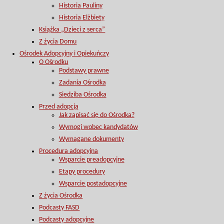
Historia Pauliny
Historia Elżbiety
Książka „Dzieci z serca”
Z życia Domu
Ośrodek Adopcyjny i Opiekuńczy
O Ośrodku
Podstawy prawne
Zadania Ośrodka
Siedziba Ośrodka
Przed adopcją
Jak zapisać się do Ośrodka?
Wymogi wobec kandydatów
Wymagane dokumenty
Procedura adopcyjna
Wsparcie preadopcyjne
Etapy procedury
Wsparcie postadopcyjne
Z życia Ośrodka
Podcasty FASD
Podcasty adopcyjne