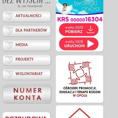
ks. Jan Twardowski

AKTUALNOŚCI

DLA PARTNERÓW

MEDIA

PROJEKTY

WOLONTARIAT