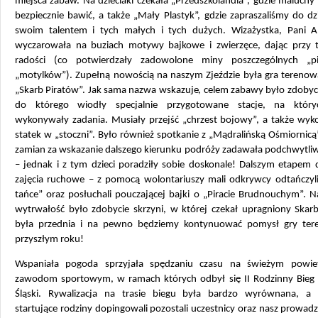
miejsca zabaw. Na dzieciaki czekała „Przedszkolandia”, gdzie maluchy
bezpiecznie bawić, a także „Mały Plastyk”, gdzie zapraszaliśmy do dzi
swoim talentem i tych małych i tych dużych. Wizażystka, Pani A
wyczarowała na buziach motywy bajkowe i zwierzęce, dając przy 
radości (co potwierdzały zadowolone miny poszczególnych „p
„motylków”). Zupełną nowością na naszym Zjeździe była gra terenowa
„Skarb Piratów”. Jak sama nazwa wskazuje, celem zabawy było zdobyc
do którego wiodły specjalnie przygotowane stacje, na który
wykonywały zadania. Musiały przejść „chrzest bojowy”, a także wyk
statek w „stoczni”. Było również spotkanie z „Mądralińską Ośmiornicą
zamian za wskazanie dalszego kierunku podróży zadawała podchwytliw
– jednak i z tym dzieci poradziły sobie doskonale! Dalszym etapem 
zajęcia ruchowe – z pomocą wolontariuszy mali odkrywcy odtańczyli 
tańce” oraz posłuchali pouczającej bajki o „Piracie Brudnouchym”. 
wytrwałość było zdobycie skrzyni, w której czekał upragniony Skar
była przednia i na pewno będziemy kontynuować pomysł gry te
przyszłym roku!
Wspaniała pogoda sprzyjała spędzaniu czasu na świeżym powie
zawodom sportowym, w ramach których odbył się II Rodzinny Bieg
Śląski. Rywalizacja na trasie biegu była bardzo wyrównana, a 
startujące rodziny dopingowali pozostali uczestnicy oraz nasz prowad