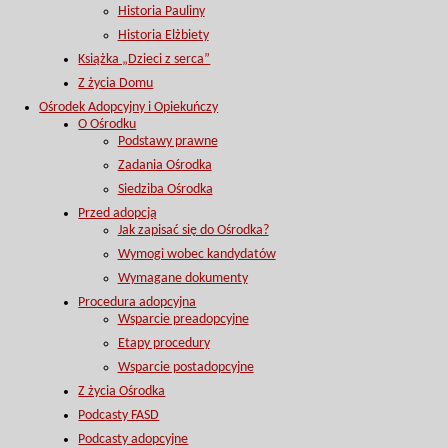
Historia Pauliny
Historia Elżbiety
Książka „Dzieci z serca”
Z życia Domu
Ośrodek Adopcyjny i Opiekuńczy
O Ośrodku
Podstawy prawne
Zadania Ośrodka
Siedziba Ośrodka
Przed adopcją
Jak zapisać się do Ośrodka?
Wymogi wobec kandydatów
Wymagane dokumenty
Procedura adopcyjna
Wsparcie preadopcyjne
Etapy procedury
Wsparcie postadopcyjne
Z życia Ośrodka
Podcasty FASD
Podcasty adopcyjne