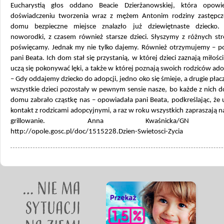
Eucharystią głos oddano Beacie Dzierżanowskiej, która opowi
doświadczeniu tworzenia wraz z mężem Antonim rodziny zastępcz
domu bezpieczne miejsce znalazło już dziewiętnaste dziecko.
noworodki, z czasem również starsze dzieci. Słyszymy z różnych str
poświęcamy. Jednak my nie tylko dajemy. Również otrzymujemy – po
pani Beata. Ich dom stał się przystanią, w której dzieci zaznają miłości
uczą się pokonywać lęki, a także w której poznają swoich rodziców ad
– Gdy oddajemy dziecko do adopcji, jedno oko się śmieje, a drugie płac
wszystkie dzieci pozostały w pewnym sensie nasze, bo każde z nich 
domu zabrało cząstkę nas – opowiadała pani Beata, podkreślając, że
kontakt z rodzicami adopcyjnymi, a raz w roku wszystkich zapraszają 
grillowanie. Anna Kwaśnicka/GN źr
http://opole.gosc.pl/doc/1515228.Dzien-Swietosci-Zycia