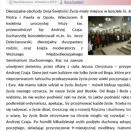
Opublikowano
8 kwietnia 2013
Biuro Fundacji
Diecezjalne obchody Dnia Świętości Życia miały
miejsce w kościele śś.
Piotra i Pawła w Opolu. Wieczorem 8
kwietnia uroczystej Mszy św.
przewodniczył bp Andrzej Czaja.
Eucharystię koncelebrowali m.in. ks. Jerzy
Dzierżanowski, diecezjalny duszpasterz
rodzin, oraz księża moderatorzy z
Wyższego Międzydiecezjalnego
Seminarium Duchownego. Raz na zawsze
uświęceni jesteśmy przez ofiarę z ciała Jezusa Chrystusa – przyp
Andrzej Czaja. Dane jest nam ludziom nie tylko życie od Boga, które pr
nieprzerwanym łańcuchu przekazywania życia przez wieki poczynając
i Ewy. Ale mamy także udział w życiu Bożym – mówił biskup opolski.
życia naszego oznacza, że nasze życie jest Boskie. Od Boga i Boże 
widzimy, że nie wolno podnieść ręki na życie, to jakby podnieść rękę
podkreślał ordynariusz, apelując, by przyjmować każde życie.
Trzeba n
się radować, o życie dbać, troszcząc się o rozwój fizyczny i duchowy, tro
o wiarę, by życie Boże otrzymane na chrzcie mogło się rozwijać –
Andrzej Czaja. Po homilii kilkadziesiąt osób podjęło duchową adopc
poczętego, składając przyrzeczenie 9-miesięcznej modlitwy. Natomi