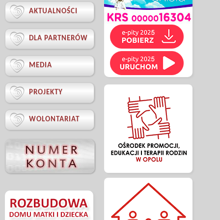

AKTUALNOŚCI

DLA PARTNERÓW

MEDIA

PROJEKTY

WOLONTARIAT