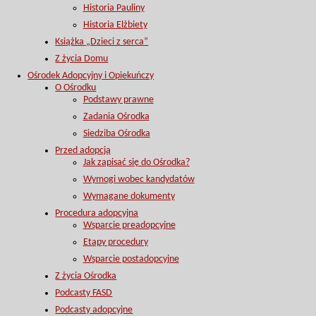
Historia Pauliny
Historia Elżbiety
Książka „Dzieci z serca”
Z życia Domu
Ośrodek Adopcyjny i Opiekuńczy
O Ośrodku
Podstawy prawne
Zadania Ośrodka
Siedziba Ośrodka
Przed adopcją
Jak zapisać się do Ośrodka?
Wymogi wobec kandydatów
Wymagane dokumenty
Procedura adopcyjna
Wsparcie preadopcyjne
Etapy procedury
Wsparcie postadopcyjne
Z życia Ośrodka
Podcasty FASD
Podcasty adopcyjne