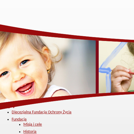
Menu ▼
Diecezjalna Fundacja Ochrony Życia
Fundacja
Misja i cele
Historia