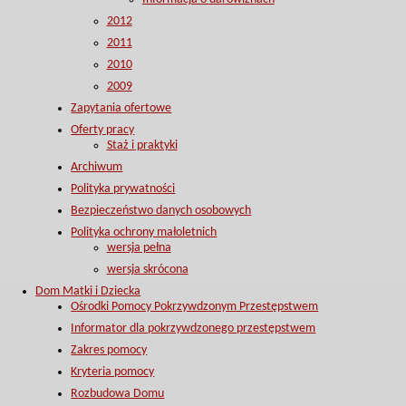
2012
2011
2010
2009
Zapytania ofertowe
Oferty pracy
Staż i praktyki
Archiwum
Polityka prywatności
Bezpieczeństwo danych osobowych
Polityka ochrony małoletnich
wersja pełna
wersja skrócona
Dom Matki i Dziecka
Ośrodki Pomocy Pokrzywdzonym Przestępstwem
Informator dla pokrzywdzonego przestępstwem
Zakres pomocy
Kryteria pomocy
Rozbudowa Domu