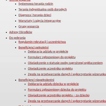
Systemowa terapia rodzin
Terapia indywidualna osób dorosłych
Diagnoza i terapia dzieci
Warsztaty i zajęcia integracyjne
Grupy wsparcia
Adresy Ośrodków
Do pobrania
Regulamin rekrutacji i uczestnictwa
Beneficjenci pełnoletni
Deklaracja udziału w projekcie
Formularz zgłoszeniowy do projektu
Oświadczenie o statusie osoby zagrożonej wykluczeniem
Oświadczenie uczestnika projektu
Zgoda na przetwarzanie danych i wykorzystanie wizerunku
Beneficjenci niepełnolentni
Deklaracja udziału dziecka w projekcie
Formularz zgłoszeniowy dziecka do projektu
Oświadczenie uczestnika projektu – za dziecko
Zgoda na przetwarzanie danych i wykorzystanie wizerunku 