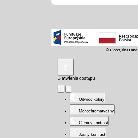
© Diecezjalna Fun
Ułatwienia dostępu
Odwróć kolory
Monochromatyczny
Ciemny kontrast
Jasny kontrast