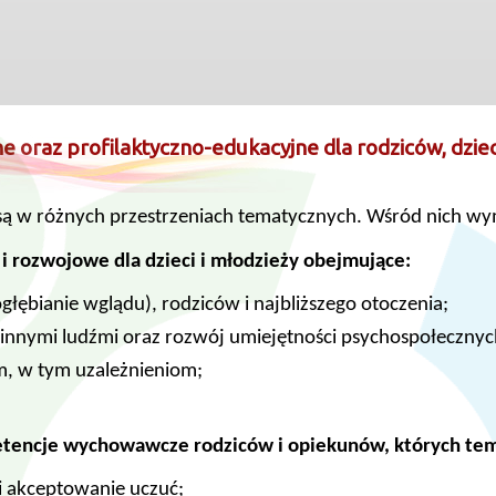
ne oraz profilaktyczno-edukacyjne dla rodziców, dziec
są w różnych przestrzeniach tematycznych. Wśród nich wy
i rozwojowe dla dzieci i młodzieży obejmujące:
ogłębianie wglądu), rodziców i najbliższego otoczenia;
 innymi ludźmi oraz rozwój umiejętności psychospołecznyc
m, w tym uzależnieniom;
tencje wychowawcze rodziców i opiekunów, których tem
i akceptowanie uczuć;