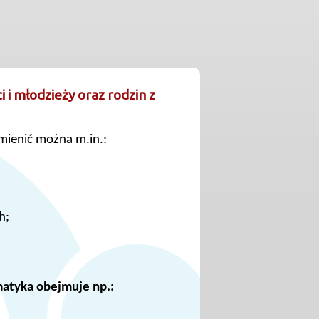
i i młodzieży oraz rodzin z
mienić można m.in.:
h;
atyka obejmuje np.: