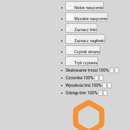
Niskie nasycenie
Wysokie nasycenie
Zaznacz linki
Zaznacz nagłówki
Czytnik ekranu
Tryb czytania
Skalowanie treści
100
%
Czcionka
100
%
Wysokość linii
100
%
Odstęp liter
100
%