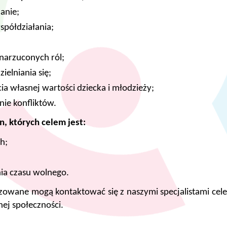
anie;
półdziałania;
 narzuconych ról;
elniania się;
a własnej wartości dziecka i młodzieży;
ie konfliktów.
in, których celem jest:
h;
;
ia czasu wolnego.
izowane mogą kontaktować się z naszymi specjalistami cel
ej społeczności.